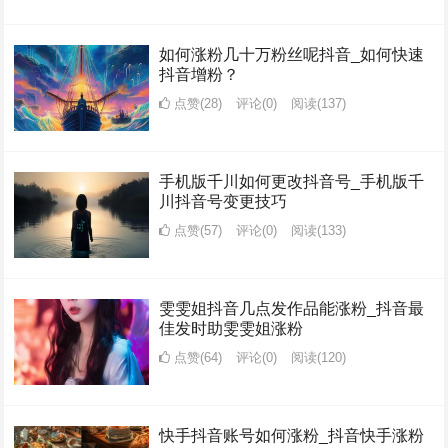
如何涨粉几十万粉丝呢抖音_如何快速
抖音增粉？
点赞(28)
评论(0)
阅读
(137)
手机版千川如何更改抖音号_手机版千
川抖音号变更技巧
点赞(57)
评论(0)
阅读
(133)
雯雯姐抖音几点发作品能涨粉_抖音最
佳发时助雯雯姐涨粉
点赞(64)
评论(0)
阅读
(120)
快手抖音账号如何涨粉_抖音快手涨粉