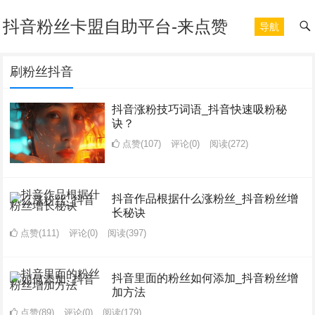
抖音粉丝卡盟自助平台-来点赞
导航
刷粉丝抖音
抖音涨粉技巧词语_抖音快速吸粉秘
诀？
点赞(107)
评论(0)
阅读
(272)
抖音作品根据什么涨粉丝_抖音粉丝增
长秘诀
点赞(111)
评论(0)
阅读
(397)
抖音里面的粉丝如何添加_抖音粉丝增
加方法
点赞(89)
评论(0)
阅读
(179)