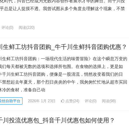
化时代，抖音已经成为无数内容创作者展示才华的舞台。而千川投
乎总是让人捉摸不透。我曾试图从多个角度去理解这个现象，不禁
评论(0)
阅读
(220)
川生鲜工坊抖音团购_牛千川生鲜抖音团购优惠？
川生鲜工坊抖音团购：一场现代生活的味蕾冒险》在这个瞬息万变的
我们每天都被无数的选项和选择所包围。在食物的选择上，更是如
牛千川生鲜工坊抖音团购，便像是一股清流，悄然改变着我们的日
不禁想起去年夏天，那个烈日炎炎的中午，我匆匆忙忙地从超市买回
冰冷的食材，准备自己动
粉丝自助平台
2026年 1月 23日
点赞(24)
评论(0)
阅读
(98)
千川投流优惠包_抖音千川优惠包如何使用？