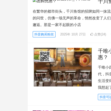
千川
在繁华的都市街头，千川鱼馆的招牌如同一抹流
的问世，仿佛一场无声的革命，悄然改变了人们
邂逅。那是一家不起眼的小店
抖音购买粉丝
2025年 10月 27日
点赞(24)
千唯
惠？
千唯小
代，抖
生活变
我想起
抖音可