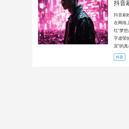
抖音
抖音刷
在网络
红”梦
字虚荣
宜”的真
抖音