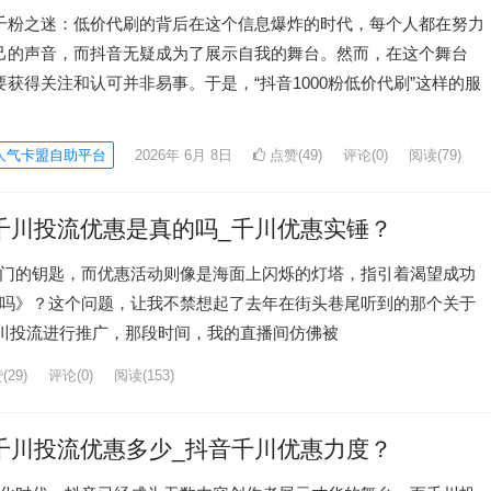
千粉之迷：低价代刷的背后在这个信息爆炸的时代，每个人都在努力
己的声音，而抖音无疑成为了展示自我的舞台。然而，在这个舞台
要获得关注和认可并非易事。于是，“抖音1000粉低价代刷”这样的服
人气卡盟自助平台
2026年 6月 8日
点赞(49)
评论(0)
阅读
(79)
千川投流优惠是真的吗_千川优惠实锤？
门的钥匙，而优惠活动则像是海面上闪烁的灯塔，指引着渴望成功
吗》？这个问题，让我不禁想起了去年在街头巷尾听到的那个关于
千川投流进行推广，那段时间，我的直播间仿佛被
29)
评论(0)
阅读
(153)
千川投流优惠多少_抖音千川优惠力度？