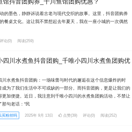
鱼馆抖音团购券_千川鱼馆团购优惠？
动的墨色，静静诉说着古老与现代交织的故事。这里，抖音团购券
的餐桌文化。这让我不禁想起去年夏天，我在一座小城的一次偶然
评论(0)
阅读
(259)
小四川水煮鱼抖音团购_千唯小四川水煮鱼团购优
四川水煮鱼抖音团购：一场味蕾与时代的邂逅在这个信息爆炸的时
音成为了我们生活中不可或缺的一部分。而抖音团购，更是让我们的
得更加便捷。近日，我注意到千唯小四川的水煮鱼团购活动，不禁让
了那句老话：“民
以买粉丝吗
2025年 9月 13日
点赞(39)
评论(0)
阅读
(252)