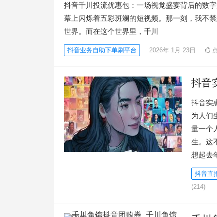
抖音千川投流优惠包：一场视觉盛宴背后的数字
幕上闪烁着五彩斑斓的短视频。那一刻，我不禁
世界。而在这个世界里，千川
抖音业务自助下单刷平台
2026年 1月 23日
点
抖音
抖音实
为人们
量一个
生。这
想起去
抖音直
(214)