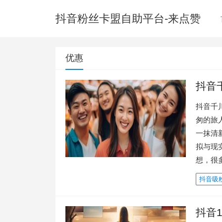
抖音粉丝卡盟自助平台-来点赞
优惠
抖音
抖音千
匆的旅
一抹清
拟与现
想，很
抖音吸
抖音