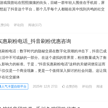
游戏我曾站在熙熙攘攘的街头，目睹一群年轻人围坐在手机前，屏
想起了抖音这个平台，那个几乎每个人都能在其中找到共鸣的社交
赞(16)
评论(0)
阅读
(117)
实惠刷粉电话_抖音刷粉优惠咨询
惠刷粉电话：数字时代的隐秘交易在数字化浪潮的冲击下，抖音已成
生活中不可或缺的一部分。在这个虚拟的世界里，粉丝数量成为了衡
人影响力的标准。于是，“抖音实惠刷粉电话”这样的关键词便应运而
不仅仅是一个商业现象，更是一个值得深入探讨的社会问题。这让我
年在社交媒体
播人气卡盟自助平台
2025年 12月 27日
点赞(59)
评论(0)
阅读