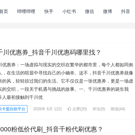
首页
哔哩哔哩
快手
小红书
微信
微博
抖音
千川优惠券_抖音千川优惠码哪里找？
川优惠券：一场虚拟与现实的交织在繁华的都市里，每个人都如同匆
人，在生活的喧嚣中寻找自己的小确幸。这不，抖音千川优惠券就像
新的风，轻轻掠过我们的生活。它不仅仅是一张优惠券，更是一场虚
实的交织，一段关于机遇与挑战的故事。一、千川优惠券的诞生我
多人最初接触到千川优
粉卡盟自助平台
2026年 6月 12日
点赞(20)
评论(0)
阅读
(44)
1000粉低价代刷_抖音千粉代刷优惠？