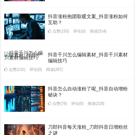
抖音涨粉抱团取暖文案_抖音涨粉如何
互助？
点赞(155)
评论(0)
阅读
(314)
抖音千川怎么编辑素材_抖音千川素材
编辑技巧
点赞(131)
评论(0)
阅读
(287)
抖音怎么自动涨粉了呢_抖音自动增粉
秘诀？
点赞(78)
评论(0)
阅读
(218)
刀郎抖音每天涨粉_刀郎抖音日增粉丝
之谜