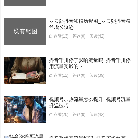
罗云熙抖音涨粉历程图_罗云熙抖音粉
丝增长轨迹
点赞(13)
评论(0)
阅读
(42)
抖音千川停了影响流量吗_抖音千川停
用流量受影响？
点赞(12)
评论(0)
阅读
(39)
视频号加热流量怎么提升_视频号流量
升温技巧
点赞(20)
评论(0)
阅读
(42)