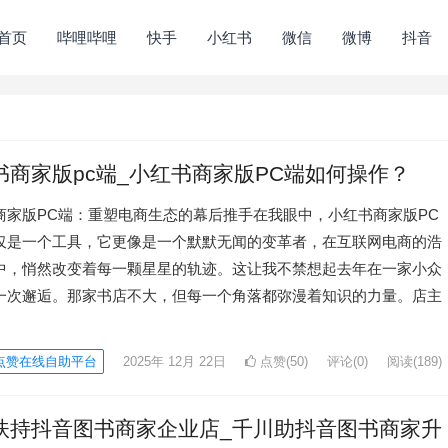
首页
哔哩哔哩
快手
小红书
微信
微博
抖音
书商家版pc端_小红书商家版PC端如何操作？
商家版PC端：重塑电商生态的幕后推手在我眼中，小红书商家版PC
仅是一个工具，它更像是一个默默无闻的变革者，在互联网电商的浩
中，悄然改变着每一颗星星的轨迹。这让我不禁想起去年在一家小众
一次邂逅。那家书店不大，但每一个角落都弥漫着知识的力量。店主
点赞在线自助平台
2025年 12月 22日
点赞(50)
评论(0)
阅读
(189)
扶持抖音图书商家企业店_千川助抖音图书商家升