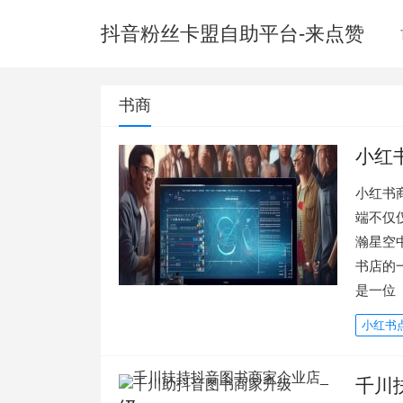
抖音粉丝卡盟自助平台-来点赞
书商
小红
小红书
端不仅
瀚星空
书店的
是一位
小红书
千川