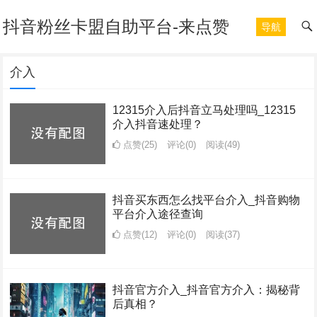
抖音粉丝卡盟自助平台-来点赞
导航
介入
12315介入后抖音立马处理吗_12315
介入抖音速处理？
点赞(25)
评论(0)
阅读
(49)
抖音买东西怎么找平台介入_抖音购物
平台介入途径查询
点赞(12)
评论(0)
阅读
(37)
抖音官方介入_抖音官方介入：揭秘背
后真相？