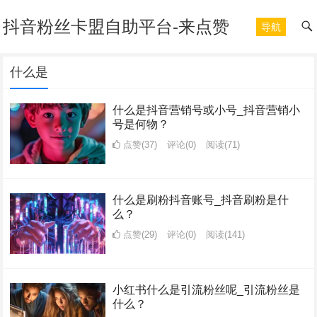
抖音粉丝卡盟自助平台-来点赞
导航
什么是
什么是抖音营销号或小号_抖音营销小
号是何物？
点赞(37)
评论(0)
阅读
(71)
什么是刷粉抖音账号_抖音刷粉是什
么？
点赞(29)
评论(0)
阅读
(141)
小红书什么是引流粉丝呢_引流粉丝是
什么？