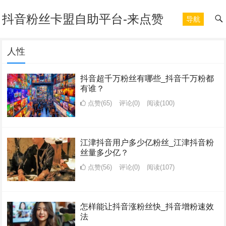
抖音粉丝卡盟自助平台-来点赞
导航
人性
抖音超千万粉丝有哪些_抖音千万粉都
有谁？
点赞(65)
评论(0)
阅读
(100)
江津抖音用户多少亿粉丝_江津抖音粉
丝量多少亿？
点赞(56)
评论(0)
阅读
(107)
怎样能让抖音涨粉丝快_抖音增粉速效
法