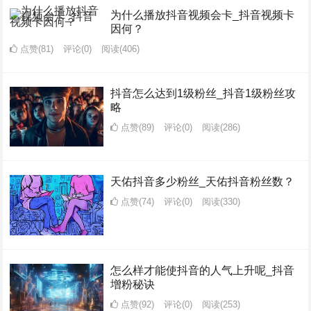
为什么播放抖音视频会卡_抖音视频卡
因何？
点赞(81)
评论(0)
阅读
(406)
抖音怎么达到1级粉丝_抖音1级粉丝攻
略
点赞(89)
评论(0)
阅读
(286)
天佑抖音多少粉丝_天佑抖音粉丝数？
点赞(74)
评论(0)
阅读
(330)
怎么样才能使抖音的人气上升呢_抖音
增粉秘诀
点赞(92)
评论(0)
阅读
(253)