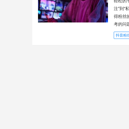
轻松的平
注”到
得粉丝
考的问
抖音粉