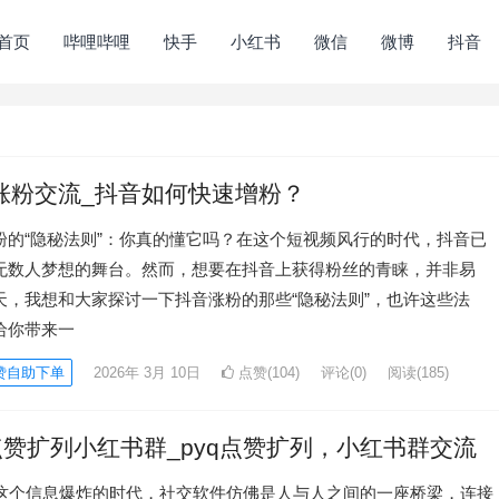
首页
哔哩哔哩
快手
小红书
微信
微博
抖音
涨粉交流_抖音如何快速增粉？
粉的“隐秘法则”：你真的懂它吗？在这个短视频风行的时代，抖音已
无数人梦想的舞台。然而，想要在抖音上获得粉丝的青睐，并非易
天，我想和大家探讨一下抖音涨粉的那些“隐秘法则”，也许这些法
给你带来一
赞自助下单
2026年 3月 10日
点赞(104)
评论(0)
阅读
(185)
q点赞扩列小红书群_pyq点赞扩列，小红书群交流
在这个信息爆炸的时代，社交软件仿佛是人与人之间的一座桥梁，连接