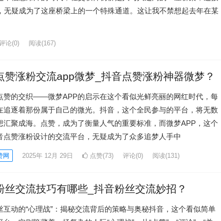
群，无疑成为了这座桥梁上的一个特殊通道。这让我不禁想起去年在某
评论(0)
阅读
(167)
点赞涨粉交流app微梦_抖音点赞涨粉神器微梦？
点赞的交织——微梦APP的启示在这个看似光鲜亮丽的网红时代，每
在追逐着那份属于自己的微光。抖音，这个全民参与的平台，将无数
想汇聚成海。点赞，成为了衡量人气的重要标准，而微梦APP，这个
音点赞涨粉设计的交流平台，无疑成为了众多追梦人手中
赞网
2025年 12月 29日
点赞(73)
评论(0)
阅读
(131)
粉丝交流技巧有哪些_抖音粉丝交流妙招？
丝互动的“心理战”：揭秘交流背后的策略与奥秘抖音，这个看似简单