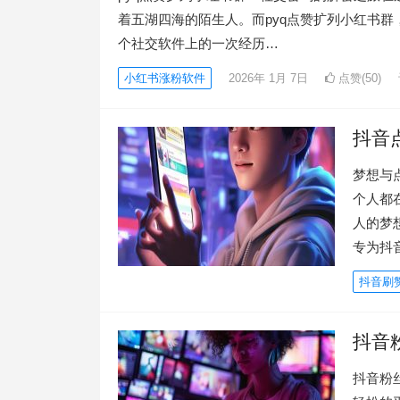
着五湖四海的陌生人。而pyq点赞扩列小红书
个社交软件上的一次经历…
小红书涨粉软件
2026年 1月 7日
点赞(50)
抖音
梦想与
个人都
人的梦
专为抖
抖音刷
抖音
抖音粉