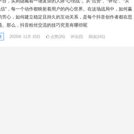
台，实则隐藏着一场复杂的人际“心理战”。从“点赞”、“评论”、“关
“私信”，每一个动作都映射着用户的内心世界。在这场战局中，如何赢
的芳心，如何建立稳定且持久的互动关系，是每个抖音创作者都在思
题。那么，抖音粉丝交流的技巧究竟有哪些呢
丝
2025年 11月 10日
点赞(26)
评论(0)
阅读
(161)