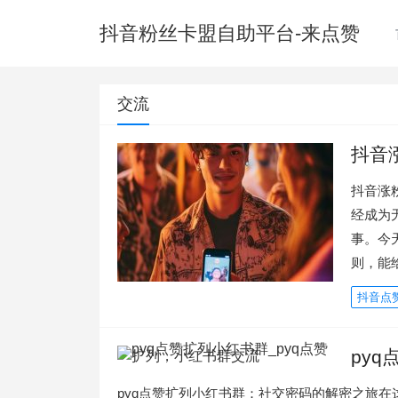
抖音粉丝卡盟自助平台-来点赞
交流
抖音
抖音涨
经成为
事。今
则，能
抖音点
py
pyq点赞扩列小红书群：社交密码的解密之旅