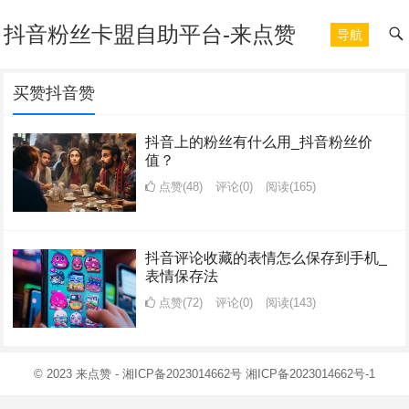
抖音粉丝卡盟自助平台-来点赞
导航
买赞抖音赞
抖音上的粉丝有什么用_抖音粉丝价
值？
点赞(48)
评论(0)
阅读
(165)
抖音评论收藏的表情怎么保存到手机_
表情保存法
点赞(72)
评论(0)
阅读
(143)
© 2023
来点赞
-
湘ICP备2023014662号
湘ICP备2023014662号-1