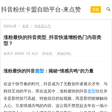
抖音粉丝卡盟自助平台-来点赞
导航
您的位置
首页
抖音买人气
涨粉最快的抖音类型_抖音快速增粉热门内容类
型？
发布于 2025年 7月 31日
评论(0)
阅读
(245)
涨粉最快的抖音
类型
：揭秘“情感共鸣”的力量
在这个快节奏的时代，抖音成为了无数创作者展示才华、与
粉丝互动的平台。而在这其中，涨粉最快的抖音
类型
往往并
非是那些技巧高超、特效炫目的短视频，而是那些能够触动
人心、引发情感共鸣的内容。这让我不禁想起去年在一场小