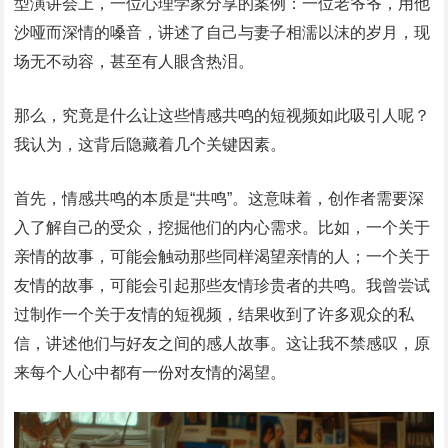
型演讲会上，一位心理学家分享的案例：一位老爷爷，用他
沙哑而深情的嗓音，讲述了自己与妻子相濡以沫的岁月，现
场无不动容，甚至有人眼含热泪。
那么，究竟是什么让这些情感共鸣的短视频如此吸引人呢？
我认为，这背后隐藏着几个关键因素。
首先，情感共鸣的本质是“共鸣”。这意味着，创作者需要深
入了解自己的受众，挖掘他们的内心需求。比如，一个关于
亲情的故事，可能会触动那些同样渴望亲情的人；一个关于
友情的故事，可能会引起那些友情珍贵者的共鸣。我曾尝试
过制作一个关于友情的短视频，结果收到了许多观众的私
信，讲述他们与好友之间的感人故事。这让我不禁感叹，原
来每个人心中都有一份对友情的渴望。