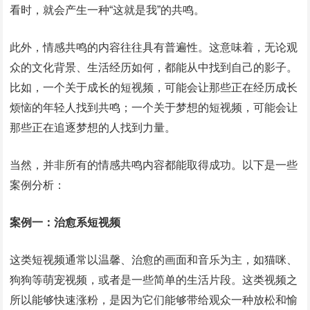
看时，就会产生一种“这就是我”的共鸣。
此外，情感共鸣的内容往往具有普遍性。这意味着，无论观
众的文化背景、生活经历如何，都能从中找到自己的影子。
比如，一个关于成长的短视频，可能会让那些正在经历成长
烦恼的年轻人找到共鸣；一个关于梦想的短视频，可能会让
那些正在追逐梦想的人找到力量。
当然，并非所有的情感共鸣内容都能取得成功。以下是一些
案例分析：
案例一：治愈系短视频
这类短视频通常以温馨、治愈的画面和音乐为主，如猫咪、
狗狗等萌宠视频，或者是一些简单的生活片段。这类视频之
所以能够快速涨粉，是因为它们能够带给观众一种放松和愉