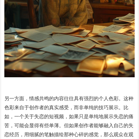
另一方面，情感共鸣的内容往往具有强烈的个人色彩。这种
色彩来自于创作者的真实感受，而非单纯的技巧展示。比
如，一个关于失恋的短视频，如果只是单纯地展示失恋的痛
苦，可能会显得有些单薄。但如果创作者能够融入自己的失
恋经历，用细腻的笔触描绘那种心碎的感觉，那么观众在观