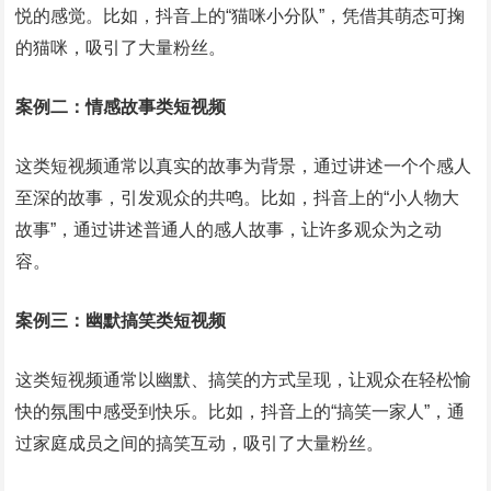
悦的感觉。比如，抖音上的“猫咪小分队”，凭借其萌态可掬
的猫咪，吸引了大量粉丝。
案例二：情感故事类短视频
这类短视频通常以真实的故事为背景，通过讲述一个个感人
至深的故事，引发观众的共鸣。比如，抖音上的“小人物大
故事”，通过讲述普通人的感人故事，让许多观众为之动
容。
案例三：幽默搞笑类短视频
这类短视频通常以幽默、搞笑的方式呈现，让观众在轻松愉
快的氛围中感受到快乐。比如，抖音上的“搞笑一家人”，通
过家庭成员之间的搞笑互动，吸引了大量粉丝。