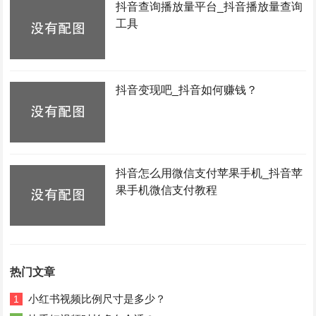
抖音查询播放量平台_抖音播放量查询
工具
抖音变现吧_抖音如何赚钱？
抖音怎么用微信支付苹果手机_抖音苹
果手机微信支付教程
热门文章
小红书视频比例尺寸是多少？
1