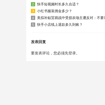
快手短视频时长多久合适？
2
小红书服装佣金多少？
3
美拟补贴贸易战中受损农场主遭反对：不要
4
快手小店线上退款多久到账？
5
发表回复
要发表评论，您必须先
登录
。