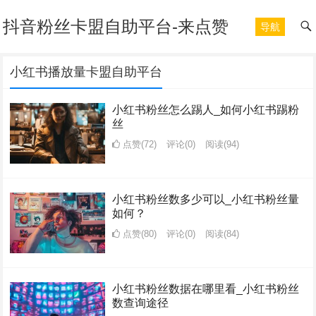
抖音粉丝卡盟自助平台-来点赞
导航
小红书播放量卡盟自助平台
小红书粉丝怎么踢人_如何小红书踢粉
丝
点赞(72)
评论(0)
阅读
(94)
小红书粉丝数多少可以_小红书粉丝量
如何？
点赞(80)
评论(0)
阅读
(84)
小红书粉丝数据在哪里看_小红书粉丝
数查询途径