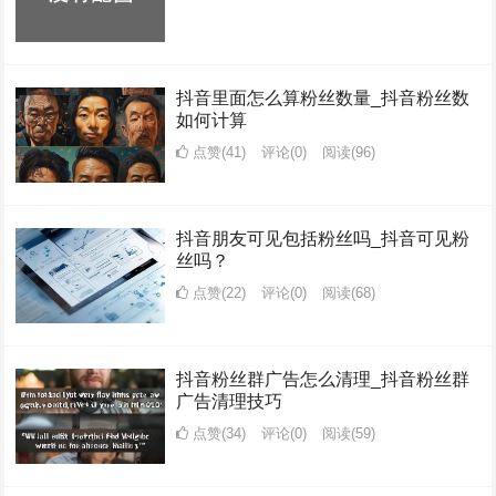
抖音里面怎么算粉丝数量_抖音粉丝数
如何计算
点赞(41)
评论(0)
阅读
(96)
抖音朋友可见包括粉丝吗_抖音可见粉
丝吗？
点赞(22)
评论(0)
阅读
(68)
抖音粉丝群广告怎么清理_抖音粉丝群
广告清理技巧
点赞(34)
评论(0)
阅读
(59)