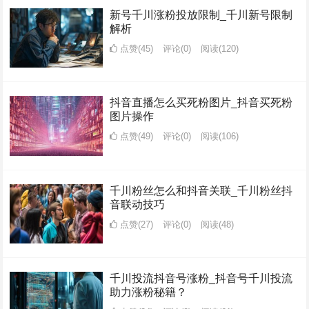
新号千川涨粉投放限制_千川新号限制
解析
点赞(45)
评论(0)
阅读
(120)
抖音直播怎么买死粉图片_抖音买死粉
图片操作
点赞(49)
评论(0)
阅读
(106)
千川粉丝怎么和抖音关联_千川粉丝抖
音联动技巧
点赞(27)
评论(0)
阅读
(48)
千川投流抖音号涨粉_抖音号千川投流
助力涨粉秘籍？