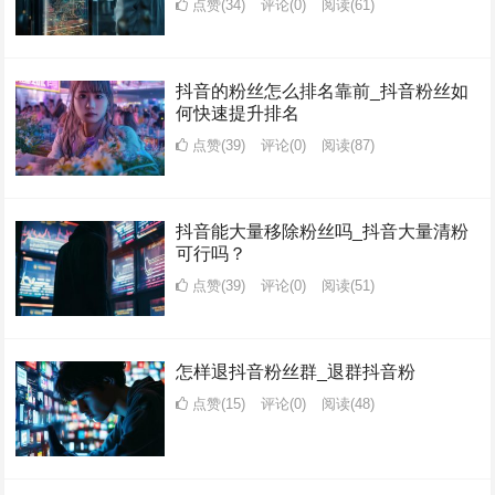
点赞(34)
评论(0)
阅读
(61)
抖音的粉丝怎么排名靠前_抖音粉丝如
何快速提升排名
点赞(39)
评论(0)
阅读
(87)
抖音能大量移除粉丝吗_抖音大量清粉
可行吗？
点赞(39)
评论(0)
阅读
(51)
怎样退抖音粉丝群_退群抖音粉
点赞(15)
评论(0)
阅读
(48)