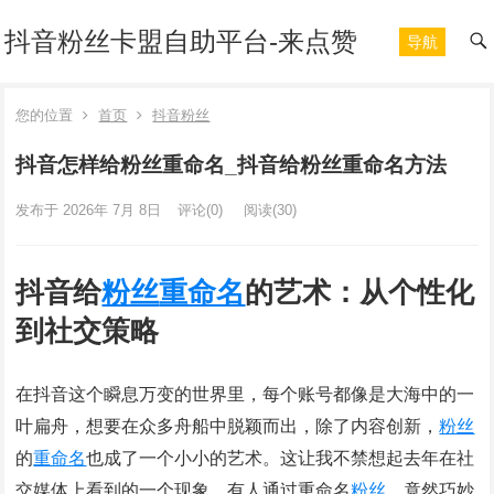
抖音粉丝卡盟自助平台-来点赞
导航
您的位置
首页
抖音粉丝
抖音怎样给粉丝重命名_抖音给粉丝重命名方法
发布于 2026年 7月 8日
评论(0)
阅读
(30)
抖音给
粉丝
重命名
的艺术：从个性化
到社交策略
在抖音这个瞬息万变的世界里，每个账号都像是大海中的一
叶扁舟，想要在众多舟船中脱颖而出，除了内容创新，
粉丝
的
重命名
也成了一个小小的艺术。这让我不禁想起去年在社
交媒体上看到的一个现象，有人通过重命名
粉丝
，竟然巧妙