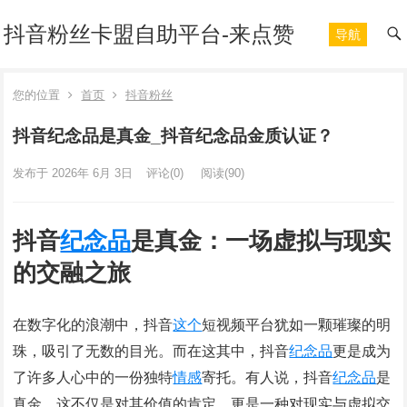
抖音粉丝卡盟自助平台-来点赞
导航
您的位置
首页
抖音粉丝
抖音纪念品是真金_抖音纪念品金质认证？
发布于 2026年 6月 3日
评论(0)
阅读
(90)
抖音
纪念品
是真金：一场虚拟与现实
的交融之旅
在数字化的浪潮中，抖音
这个
短视频平台犹如一颗璀璨的明
珠，吸引了无数的目光。而在这其中，抖音
纪念品
更是成为
了许多人心中的一份独特
情感
寄托。有人说，抖音
纪念品
是
真金，这不仅是对其价值的肯定，更是一种对现实与虚拟交