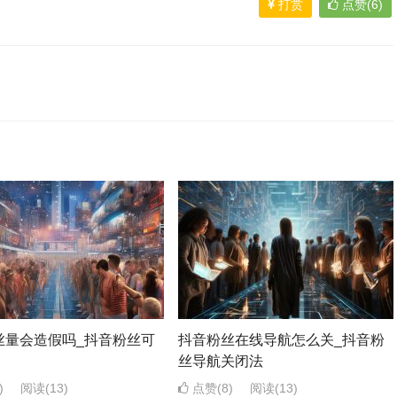
打赏
点赞(6)
丝量会造假吗_抖音粉丝可
抖音粉丝在线导航怎么关_抖音粉
丝导航关闭法
)
阅读
(13)
点赞(8)
阅读
(13)