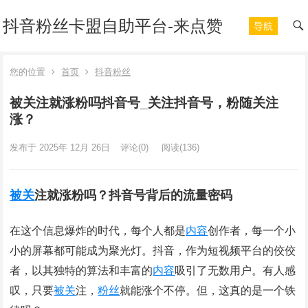
抖音粉丝卡盟自助平台-来点赞
导航
您的位置
首页
抖音粉丝
被关注就涨粉吗抖音号_关注抖音号，粉随关注
涨？
发布于 2025年 12月 26日
评论(0)
阅读
(136)
被关
注就涨粉吗？抖音号背后的流量密码
在这个信息爆炸的时代，每个人都是
内容
创作者，每一个小
小的屏幕都可能成为聚光灯。抖音，作为短视频平台的佼佼
者，以其独特的算法和丰富的
内容
吸引了无数用户。有人感
叹，只要
被关
注，
粉丝
就能涨个不停。但，这真的是一个铁