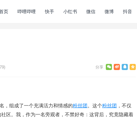
首页
哔哩哔哩
快手
小红书
微信
微博
抖音
79)
为名，组成了一个充满活力和情感的
粉丝团
。这个
粉丝团
，不仅
的社区。我，作为一名旁观者，不禁好奇：这背后，究竟隐藏着