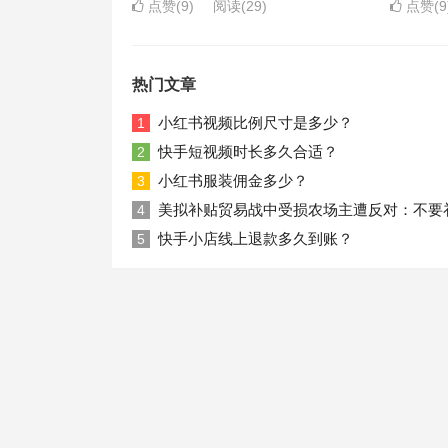
点赞(9)
阅读
(29)
点赞(9
热门文章
小红书视频比例尺寸是多少？
1
快手短视频时长多久合适？
2
小红书服装佣金多少？
3
美拟补贴贸易战中受损农场主遭反对：不要
4
快手小店线上退款多久到账？
5