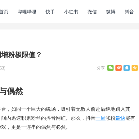
首页
哔哩哔哩
快手
小红书
微信
微博
抖音
周增粉极限值？
63)
与偶然
平台，如同一个巨大的磁场，吸引着无数人前赴后继地踏入其
时间内迅速积累粉丝的抖音网红。那么，抖音
一周
涨粉
最快
能有
游戏，更是一连串的偶然与必然。