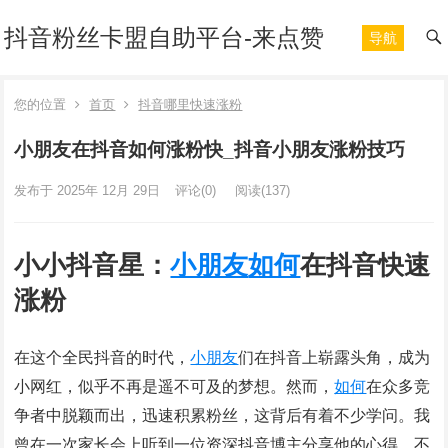
抖音粉丝卡盟自助平台-来点赞
导航
您的位置
首页
抖音哪里快速涨粉
小朋友在抖音如何涨粉快_抖音小朋友涨粉技巧
发布于 2025年 12月 29日
评论(0)
阅读
(137)
小小抖音星：
小朋友
如何
在抖音快速
涨粉
在这个全民抖音的时代，
小朋友
们在抖音上崭露头角，成为
小网红，似乎不再是遥不可及的梦想。然而，
如何
在众多竞
争者中脱颖而出，迅速积累粉丝，这背后有着不少学问。我
曾在一次家长会上听到一位资深抖音博主分享他的心得，不