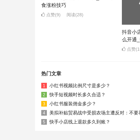
食涨粉技巧
点赞(9)
阅读
(28)
抖音小
么开通
点赞(1
热门文章
小红书视频比例尺寸是多少？
1
快手短视频时长多久合适？
2
小红书服装佣金多少？
3
美拟补贴贸易战中受损农场主遭反对：不要
4
快手小店线上退款多久到账？
5