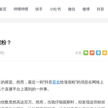
首页
哔哩哔哩
快手
小红书
微信
微博
抖音
假粉？
05)
的摇篮。然而，最近一则“抖音
莫名
给涨假粉”的消息在网络上
某个直播平台上遇到的一件事。
粉丝数竟然高达百万。然而，当我仔细观察时，却发现这些粉丝