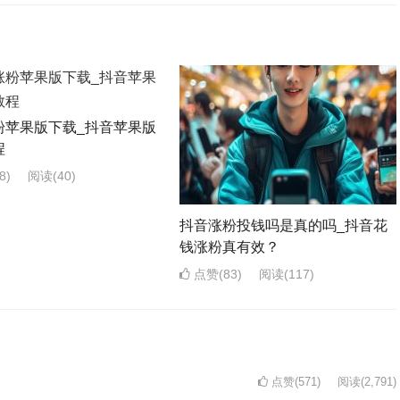
粉苹果版下载_抖音苹果版
程
8)
阅读
(40)
抖音涨粉投钱吗是真的吗_抖音花
钱涨粉真有效？
点赞(83)
阅读
(117)
点赞(571)
阅读
(2,791)