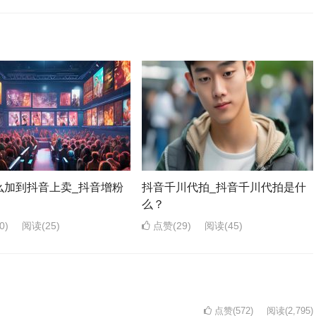
么加到抖音上卖_抖音增粉
抖音千川代拍_抖音千川代拍是什
么？
0)
阅读
(25)
点赞(29)
阅读
(45)
点赞(572)
阅读
(2,795)