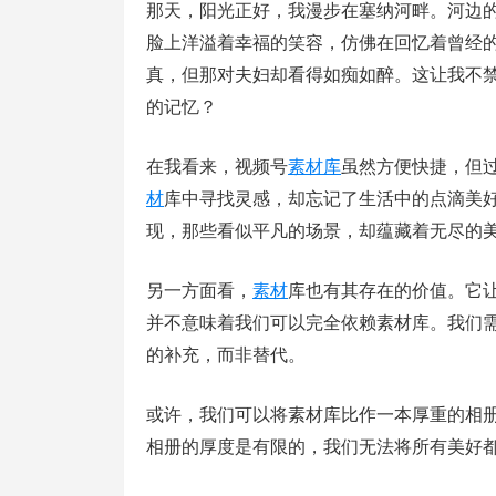
那天，阳光正好，我漫步在塞纳河畔。河边
脸上洋溢着幸福的笑容，仿佛在回忆着曾经
真，但那对夫妇却看得如痴如醉。这让我不
的记忆？
在我看来，视频号
素材库
虽然方便快捷，但
材
库中寻找灵感，却忘记了生活中的点滴美
现，那些看似平凡的场景，却蕴藏着无尽的
另一方面看，
素材
库也有其存在的价值。它
并不意味着我们可以完全依赖素材库。我们
的补充，而非替代。
或许，我们可以将素材库比作一本厚重的相
相册的厚度是有限的，我们无法将所有美好