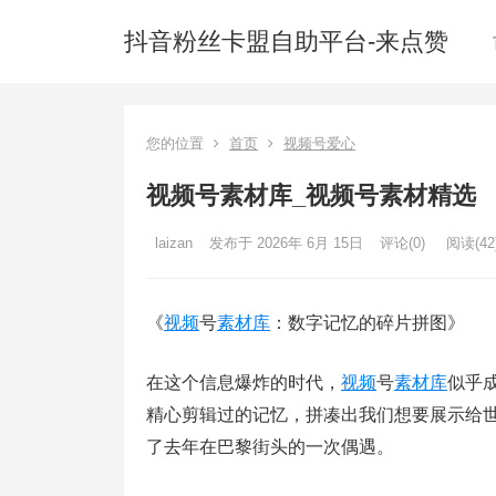
抖音粉丝卡盟自助平台-来点赞
您的位置
首页
视频号爱心
视频号素材库_视频号素材精选
laizan
发布于 2026年 6月 15日
评论(0)
阅读
(42
《
视频
号
素材库
：数字记忆的碎片拼图》
在这个信息爆炸的时代，
视频
号
素材库
似乎
精心剪辑过的记忆，拼凑出我们想要展示给
了去年在巴黎街头的一次偶遇。