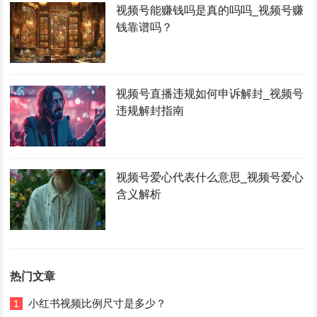
视频号能赚钱吗是真的吗吗_视频号赚
钱靠谱吗？
视频号直播违规如何申诉解封_视频号
违规解封指南
视频号爱心代表什么意思_视频号爱心
含义解析
热门文章
小红书视频比例尺寸是多少？
1