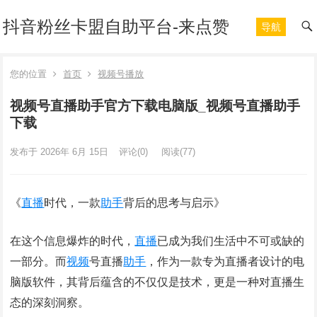
抖音粉丝卡盟自助平台-来点赞
导航
您的位置
首页
视频号播放
视频号直播助手官方下载电脑版_视频号直播助手
下载
发布于 2026年 6月 15日
评论(0)
阅读
(77)
《
直播
时代，一款
助手
背后的思考与启示》
在这个信息爆炸的时代，
直播
已成为我们生活中不可或缺的
一部分。而
视频
号直播
助手
，作为一款专为直播者设计的电
脑版软件，其背后蕴含的不仅仅是技术，更是一种对直播生
态的深刻洞察。