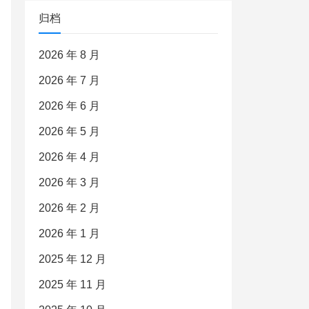
归档
2026 年 8 月
2026 年 7 月
2026 年 6 月
2026 年 5 月
2026 年 4 月
2026 年 3 月
2026 年 2 月
2026 年 1 月
2025 年 12 月
2025 年 11 月