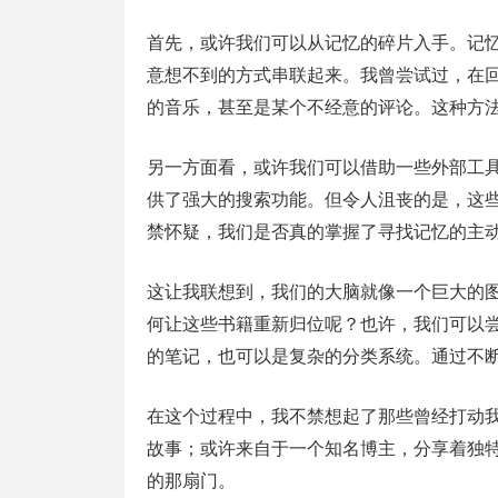
首先，或许我们可以从记忆的碎片入手。记
意想不到的方式串联起来。我曾尝试过，在
的音乐，甚至是某个不经意的评论。这种方
另一方面看，或许我们可以借助一些外部工
供了强大的搜索功能。但令人沮丧的是，这
禁怀疑，我们是否真的掌握了寻找记忆的主
这让我联想到，我们的大脑就像一个巨大的
何让这些书籍重新归位呢？也许，我们可以
的笔记，也可以是复杂的分类系统。通过不
在这个过程中，我不禁想起了那些曾经打动
故事；或许来自于一个知名博主，分享着独
的那扇门。