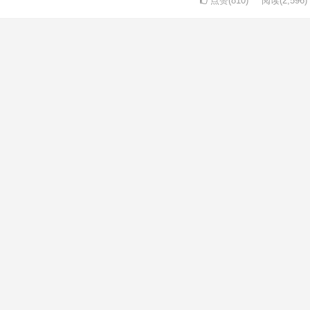
点赞(810)
阅读
(2,596)