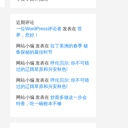
近期评论
一位WordPress评论者
发表在
世
界，您好！
网站小编
发表在
拉丁美洲的春季 秘
鲁探秘的最佳时节
网站小编
发表在
呼伦贝尔: 你不可错
过的辽阔草原和兴安秋色!
网站小编
发表在
呼伦贝尔: 你不可错
过的辽阔草原和兴安秋色!
网站小编
发表在
炒面多做这一步会
特香，吃一碗根本不够