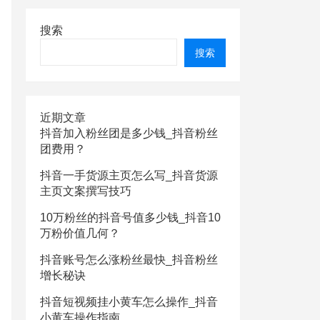
搜索
搜索
近期文章
抖音加入粉丝团是多少钱_抖音粉丝
团费用？
抖音一手货源主页怎么写_抖音货源
主页文案撰写技巧
10万粉丝的抖音号值多少钱_抖音10
万粉价值几何？
抖音账号怎么涨粉丝最快_抖音粉丝
增长秘诀
抖音短视频挂小黄车怎么操作_抖音
小黄车操作指南