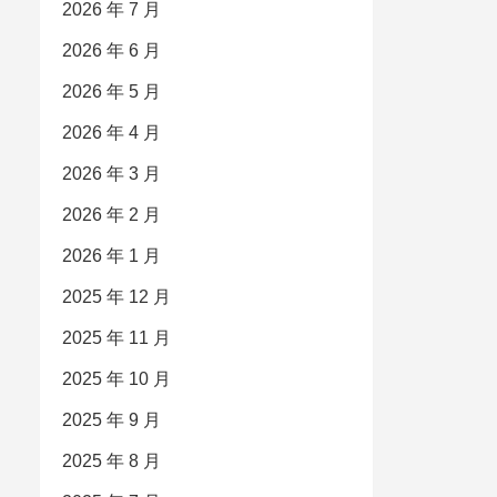
2026 年 7 月
2026 年 6 月
2026 年 5 月
2026 年 4 月
2026 年 3 月
2026 年 2 月
2026 年 1 月
2025 年 12 月
2025 年 11 月
2025 年 10 月
2025 年 9 月
2025 年 8 月