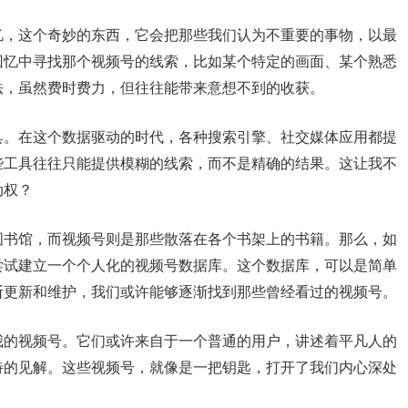
忆，这个奇妙的东西，它会把那些我们认为不重要的事物，以最
回忆中寻找那个视频号的线索，比如某个特定的画面、某个熟悉
法，虽然费时费力，但往往能带来意想不到的收获。
具。在这个数据驱动的时代，各种搜索引擎、社交媒体应用都提
些工具往往只能提供模糊的线索，而不是精确的结果。这让我不
动权？
图书馆，而视频号则是那些散落在各个书架上的书籍。那么，如
尝试建立一个个人化的视频号数据库。这个数据库，可以是简单
断更新和维护，我们或许能够逐渐找到那些曾经看过的视频号。
我的视频号。它们或许来自于一个普通的用户，讲述着平凡人的
特的见解。这些视频号，就像是一把钥匙，打开了我们内心深处