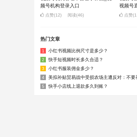
频号机构登录入口
视频号
点赞(12)
阅读
(46)
点赞(1
热门文章
小红书视频比例尺寸是多少？
1
快手短视频时长多久合适？
2
小红书服装佣金多少？
3
美拟补贴贸易战中受损农场主遭反对：不要
4
快手小店线上退款多久到账？
5