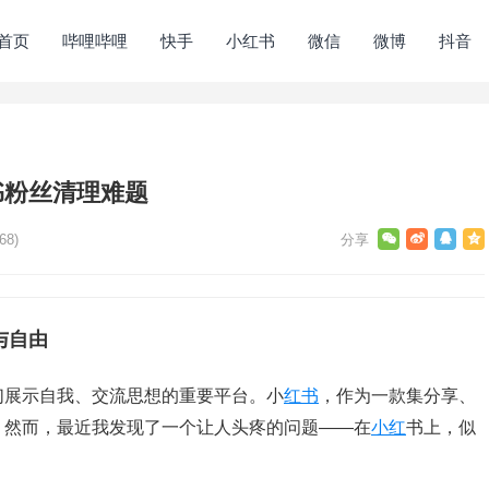
首页
哔哩哔哩
快手
小红书
微信
微博
抖音
书粉丝清理难题
68)
与自由
们展示自我、交流思想的重要平台。小
红书
，作为一款集分享、
。然而，最近我发现了一个让人头疼的问题——在
小红
书上，似