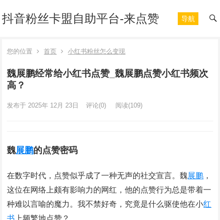
抖音粉丝卡盟自助平台-来点赞
导航
您的位置
首页
小红书粉丝怎么变现
魏展鹏经常给小红书点赞_魏展鹏点赞小红书频次
高？
发布于 2025年 12月 23日
评论(0)
阅读
(109)
魏
展鹏
的点赞密码
在数字时代，点赞似乎成了一种无声的社交宣言。魏
展鹏
，
这位在网络上颇有影响力的网红，他的点赞行为总是带着一
种难以言喻的魔力。我不禁好奇，究竟是什么驱使他在小
红
书
上频繁地点赞？