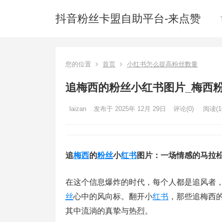
抖音粉丝卡盟自助平台-来点赞
您的位置
首页
小红书怎么提高粉丝数量
追梅西的粉丝小红书图片_梅西
laizan
发布于 2025年 12月 29日
评论(0)
阅读
(1
追
梅西
的
粉丝
小
红书
图片：一场情感的马拉
在这个信息爆炸的时代，每个人都是追风者
丝
心中的风向标。翻开小
红书
，那些追梅西
其中流淌的真挚与热烈。