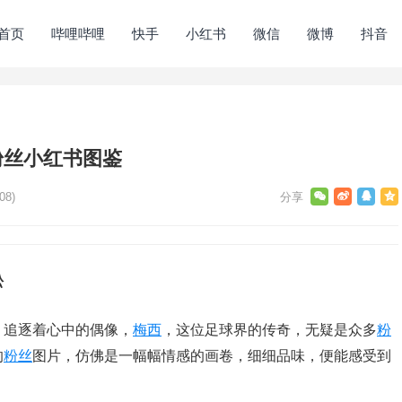
首页
哔哩哔哩
快手
小红书
微信
微博
抖音
粉丝小红书图鉴
08)
松
，追逐着心中的偶像，
梅西
，这位足球界的传奇，无疑是众多
粉
的
粉丝
图片，仿佛是一幅幅情感的画卷，细细品味，便能感受到