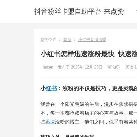
抖音粉丝卡盟自助平台-来点赞
您的位置
首页
小红书直播卡盟
小红书怎样迅速涨粉最快_快速
laizan
发布于 2025年 12月 23日
评论(0)
阅读
(1
小
红书
：涨粉的不仅是技巧，更是灵魂
我曾在一个阳光明媚的午后，漫步在熙熙攘
本，每一本都承载着店主的心声与故事。那
些
迅速
涨粉的博主，他们之间，似乎有着某