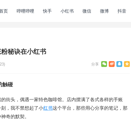
首页
哔哩哔哩
快手
小红书
微信
微博
抖音
涨粉秘诀在小红书
23)
的触碰
攘的街头，偶遇一家特色咖啡馆。店内摆满了各式各样的手账
一刻，我不禁想起了小
红书
这个平台，那些用心分享的笔记，那
种神奇的默契。