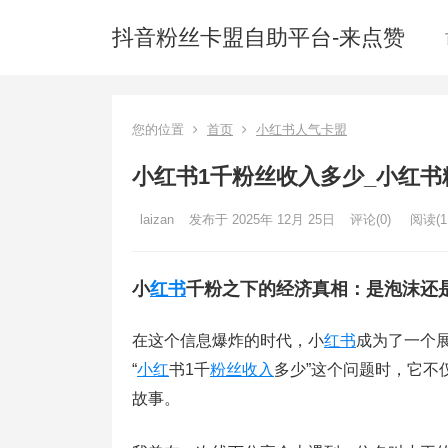
抖音粉丝卡盟自助平台-来点赞
您的位置
首页
小红书人气卡盟
小红书1千粉丝收入多少_小红书
laizan
发布于 2025年 12月 25日
评论(0)
阅读
(1
小
红书
千粉之下的经济真相：是泡沫还
在这个信息爆炸的时代，小
红书
成为了一个
“
小红
书1千
粉丝
收入
多少”这个问题时，它不
故事。