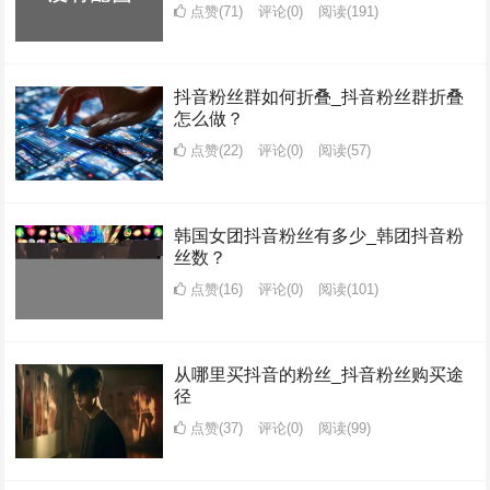
点赞(71)
评论(0)
阅读
(191)
抖音粉丝群如何折叠_抖音粉丝群折叠
怎么做？
点赞(22)
评论(0)
阅读
(57)
韩国女团抖音粉丝有多少_韩团抖音粉
丝数？
点赞(16)
评论(0)
阅读
(101)
从哪里买抖音的粉丝_抖音粉丝购买途
径
点赞(37)
评论(0)
阅读
(99)