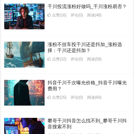
千川投流涨粉好做吗_千川涨粉易否？
点赞(16)
评论(0)
阅读
(48)
涨粉不挂车投千川还是抖加_涨粉选
择：千川还是抖加？
点赞(32)
评论(0)
阅读
(59)
抖音千川千次曝光价格_抖音千川曝光
费用？
点赞(25)
评论(0)
阅读
(60)
攀哥千川抖音怎么找不到_攀哥千川抖
音搜索不到