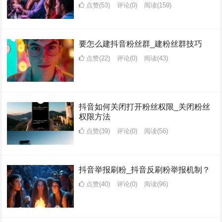
点赞(53)
评论(0)
阅读
(159)
要怎么建抖音粉丝群_建粉丝群技巧
点赞(22)
评论(0)
阅读
(43)
抖音如何关闭打开粉丝权限_关闭粉丝
权限方法
点赞(39)
评论(0)
阅读
(56)
抖音举报刷粉_抖音反刷粉举报机制？
点赞(40)
评论(0)
阅读
(96)