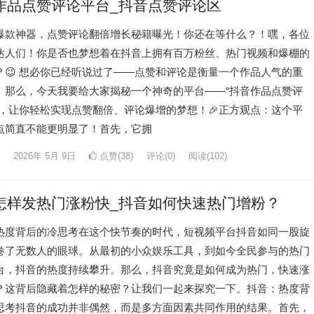
作品点赞评论平台_抖音点赞评论区
音爆款神器，点赞评论翻倍增长秘籍曝光！你还在等什么？！嘿，各位
达人们！你是否也梦想着在抖音上拥有百万粉丝、热门视频和爆棚的
？😉 想必你已经听说过了——点赞和评论是衡量一个作品人气的重
。那么，今天我要给大家揭秘一个神奇的平台——“抖音作品点赞评
”，让你轻松实现点赞翻倍、评论爆增的梦想！🎉正方观点：这个平
点简直不能更明显了！首先，它拥
2026年 5月 9日
点赞(38)
评论(0)
阅读
(102)
怎样发热门涨粉快_抖音如何快速热门增粉？
热度背后的冷思考在这个快节奏的时代，短视频平台抖音如同一股旋
卷了无数人的眼球。从最初的小众娱乐工具，到如今全民参与的热门
台，抖音的热度持续攀升。那么，抖音究竟是如何成为热门，快速涨
？这背后隐藏着怎样的秘密？让我们一起来探究一下。抖音：热度背
思考抖音的成功并非偶然，而是多方面因素共同作用的结果。首先，