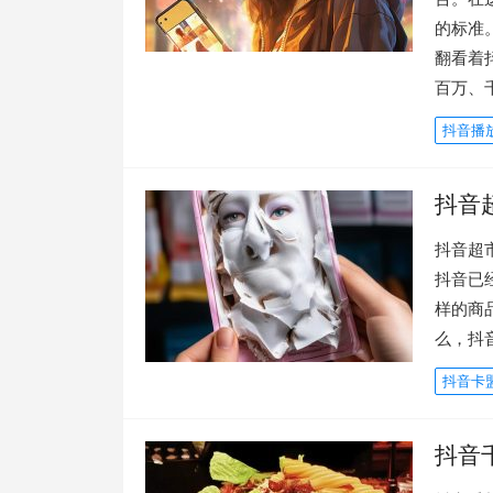
的标准
翻看着
百万、
抖音播
抖音
抖音超
抖音已
样的商
么，抖
抖音卡
抖音