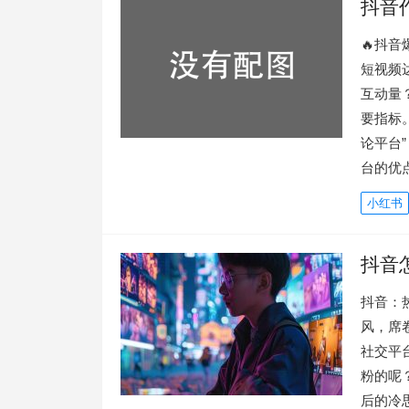
抖音
🔥抖
短视频
互动量
要指标
论平台
台的优
小红书
抖音
抖音：
风，席
社交平
粉的呢
后的冷