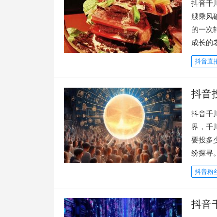
抖音千
艘乘风
的一次
成长的
抖音直
抖音
抖音千
界，千
要投多
纷探寻
抖音粉
抖音