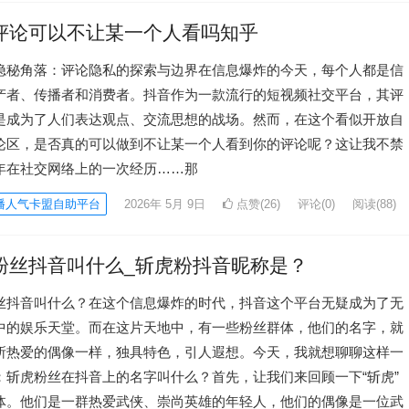
评论可以不让某一个人看吗知乎
隐秘角落：评论隐私的探索与边界在信息爆炸的今天，每个人都是信
产者、传播者和消费者。抖音作为一款流行的短视频社交平台，其评
是成为了人们表达观点、交流思想的战场。然而，在这个看似开放自
论区，是否真的可以做到不让某一个人看到你的评论呢？这让我不禁
年在社交网络上的一次经历……那
播人气卡盟自助平台
2026年 5月 9日
点赞(26)
评论(0)
阅读
(88)
粉丝抖音叫什么_斩虎粉抖音昵称是？
丝抖音叫什么？在这个信息爆炸的时代，抖音这个平台无疑成为了无
中的娱乐天堂。而在这片天地中，有一些粉丝群体，他们的名字，就
所热爱的偶像一样，独具特色，引人遐想。今天，我就想聊聊这样一
：斩虎粉丝在抖音上的名字叫什么？首先，让我们来回顾一下“斩虎”
体。他们是一群热爱武侠、崇尚英雄的年轻人，他们的偶像是一位武