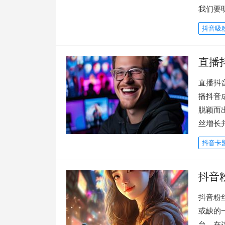
我们要
抖音吸
直播
直播抖
播抖音
脱颖而
丝增长
抖音卡
抖音
抖音粉
或缺的
台。在