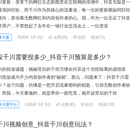
川更新：变革下的网红生态新图景在互联网的浪潮中，抖音无疑是一
破浪的巨轮，而千川作为其核心的流量池，每一次的更新都如同巨轮
转向，牵动着无数网红和内容创作者的心。我，作为一位见证了抖音
老用户，不禁想起了去年在一场行业交流会上，一位资深
播卡盟
2026年 5月 9日
点赞(26)
评论(0)
阅读
(72)
投千川需要投多少_抖音千川预算是多少？
川的投放谜题：揭秘背后的千丝万缕在抖音这个光怪陆离的虚拟世
川投放成为不少内容创作者的“秘籍”。那么，问题来了：抖音千川需
少？这个问题，仿佛是一把开启流量密码的钥匙，引得无数创作者纷
。而我，今天要做的，就是带你一探究竟，揭开这背后的千丝
丝卡盟平台
2026年 5月 9日
点赞(40)
评论(0)
阅读
(138)
千川视频创意_抖音千川创意玩法？