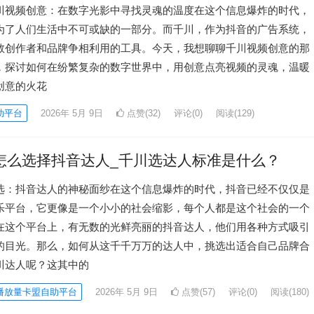
川视频创意：在数字光影中寻找灵魂的温度在这个信息爆炸的时代，
为了人们生活中不可或缺的一部分。而千川，作为抖音的广告系统，
数创作者和品牌争相利用的工具。今天，我想聊聊千川视频创意的那
，探讨如何在纷繁复杂的数字世界中，用创意点亮视频的灵魂，温暖
创意的火花
助平台
2026年 5月 9日
点赞(32)
评论(0)
阅读
(129)
怎么选择抖音达人_千川选达人标准是什么？
选：抖音达人的神秘面纱在这个信息爆炸的时代，抖音已经不仅仅是
乐平台，它更像是一个小小的社会缩影，每个人都是这个社会的一个
在这个平台上，有无数的光鲜亮丽的抖音达人，他们用各种方式吸引
的目光。那么，如何从这千千万万的达人中，挑选出适合自己品牌合
川达人呢？这其中的
播放量卡盟自助平台
2026年 5月 9日
点赞(57)
评论(0)
阅读
(180)