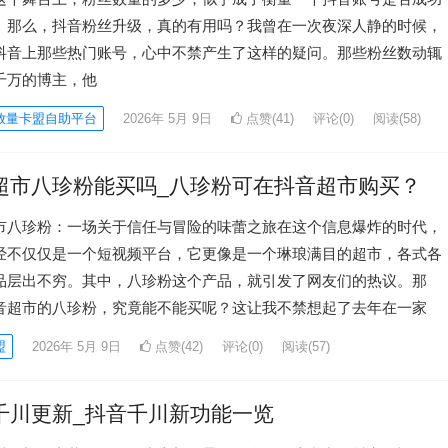
。那么，抖音粉丝升级，真的有用吗？我曾在一次夜深人静的时候，
抖音上那些热门账号，心中不禁产生了这样的疑问。那些粉丝数动辄
千万的博主，他
放量卡盟自助平台
2026年 5月 9日
点赞(41)
评论(0)
阅读
(58)
超市八珍粉能买吗_八珍粉可在抖音超市购买？
市八珍粉：一场关于信任与冒险的味蕾之旅在这个信息爆炸的时代，
经不仅仅是一个短视频平台，它更像是一个琳琅满目的超市，各式各
品层出不穷。其中，八珍粉这个产品，就引发了网友们的热议。那
音超市的八珍粉，究竟能不能买呢？这让我不禁想起了去年在一家
盟
2026年 5月 9日
点赞(42)
评论(0)
阅读
(57)
千川更新_抖音千川新功能一览