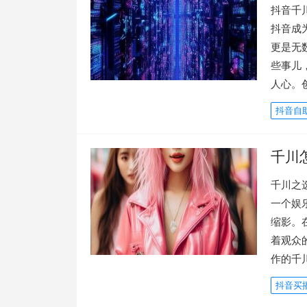
抖音千
抖音成
更是无
些事儿
人心。
抖音自
千川
千川之
一个娱
缩影。
着观众
作的千
抖音买