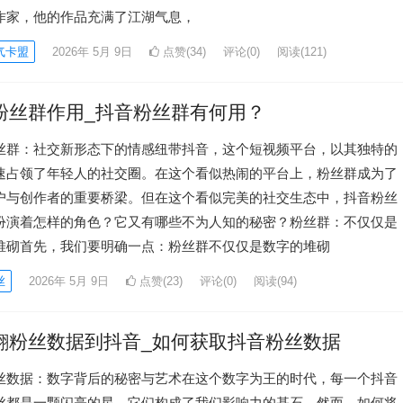
作家，他的作品充满了江湖气息，
气卡盟
2026年 5月 9日
点赞(34)
评论(0)
阅读
(121)
粉丝群作用_抖音粉丝群有何用？
丝群：社交新形态下的情感纽带抖音，这个短视频平台，以其独特的
速占领了年轻人的社交圈。在这个看似热闹的平台上，粉丝群成为了
户与创作者的重要桥梁。但在这个看似完美的社交生态中，抖音粉丝
扮演着怎样的角色？它又有哪些不为人知的秘密？粉丝群：不仅仅是
堆砌首先，我们要明确一点：粉丝群不仅仅是数字的堆砌
丝
2026年 5月 9日
点赞(23)
评论(0)
阅读
(94)
翻粉丝数据到抖音_如何获取抖音粉丝数据
丝数据：数字背后的秘密与艺术在这个数字为王的时代，每一个抖音
丝都是一颗闪亮的星，它们构成了我们影响力的基石。然而，如何将