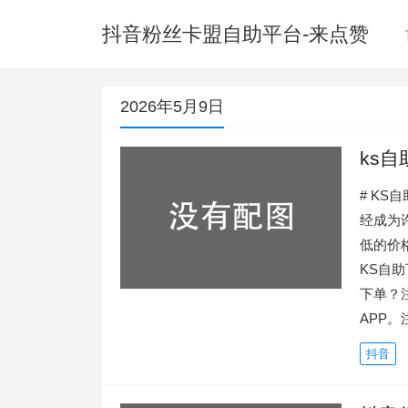
抖音粉丝卡盟自助平台-来点赞
2026年5月9日
ks
# K
经成为
低的价
KS自
下单？
APP
抖音