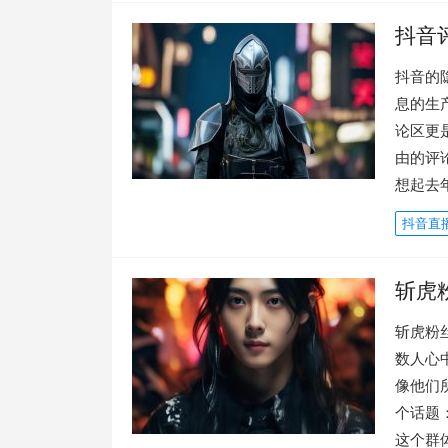
抖音
抖音的
息的生
论区更
由的评
想起去
抖音直
斩虎
斩虎粉
数人心
像他们
个话题
这个群